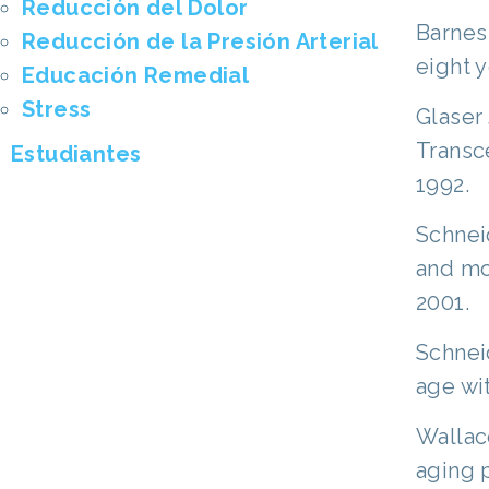
Reducción del Dolor
Barnes 
Reducción de la Presión Arterial
eight y
Educación Remedial
Stress
Glaser 
Transc
Estudiantes
1992.
Schnei
and mor
2001.
Schneid
age wi
Wallac
aging p