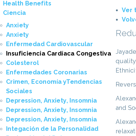
Health Benefits
Ver 
Ciencia
Volv
Anxiety
Redu
Anxiety
Enfermedad Cardiovascular
Jayade
Insuficiencia Cardíaca Congestiva
quality
Colesterol
Ethnici
Enfermedades Coronarias
Crimen, Economía yTendencias
Revers
Sociales
Alexand
Depression, Anxiety, Insomnia
and So
Depression, Anxiety, Insomnia
Depression, Anxiety, Insomnia
Alexan
Integación de la Personalidad
relaxat