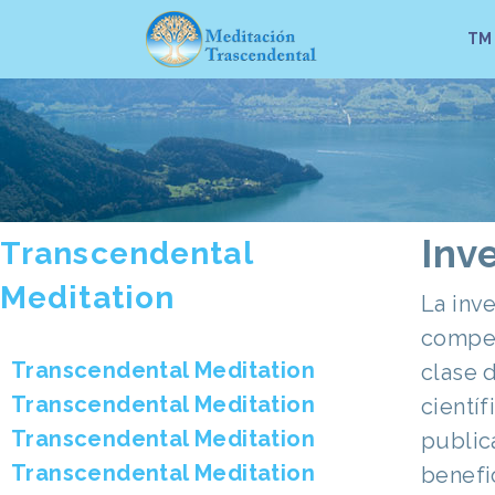
TM
Inv
Transcendental
Meditation
La inv
compen
Transcendental Meditation
clase 
Transcendental Meditation
cientí
Transcendental Meditation
public
Transcendental Meditation
benefi