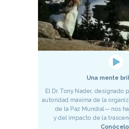
Una mente bri
El Dr. Tony Nader, designado 
autoridad máxima de la organiz
de la Paz Mundial— nos h
y del impacto de la trascen
Conócelo