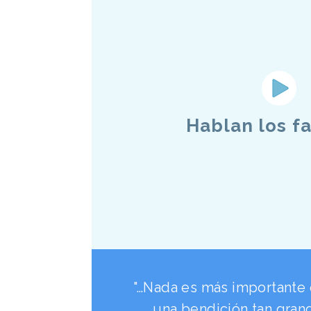
Hablan los f
"…Nada es más importante 
una bendición tan gran