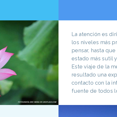
La atención es dir
los niveles más p
pensar, hasta que
estado más sutil y
Este viaje de la 
resultado una exp
contacto con la int
fuente de todos 