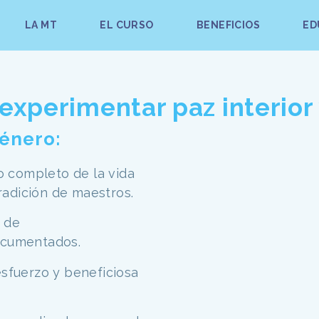
LA MT
EL CURSO
BENEFICIOS
ED
experimentar paz interior 
género:
 completo de la vida
radición de maestros.
 de
documentados.
 esfuerzo y beneficiosa