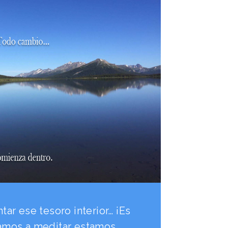
r ese tesoro interior… ¡Es
tamos a meditar estamos