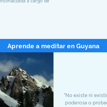
ersonalizada a cargo de
Aprende a meditar en Guyana
"No existe ni exis
poderosa o probad