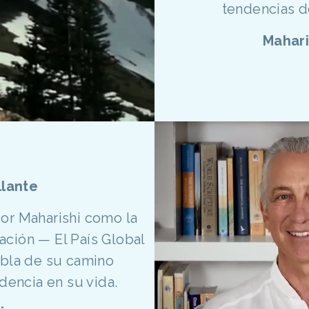
tendencias de
Mahari
llante
por Maharishi como la
ación — El País Global
abla de su camino
dencia en su vida.
.