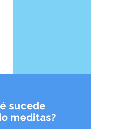
é sucede
o meditas?