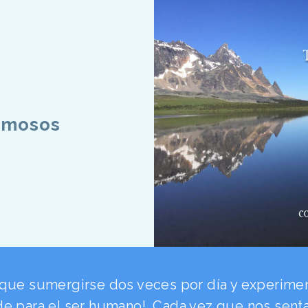
amosos
que sumergirse dos veces por día y experimenta
de para el ser humano!…Cada vez que nos sen