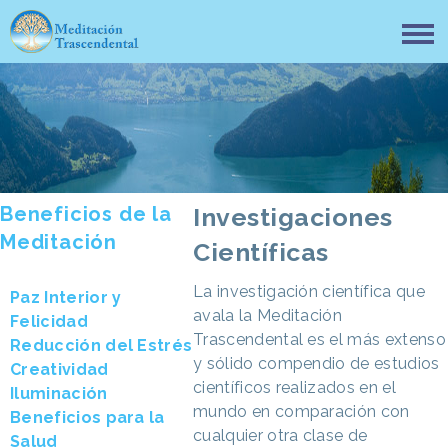
Beneficios de la
Investigaciones
Meditación
Científicas
La investigación científica que
Paz Interior y
avala la Meditación
Felicidad
Trascendental es el más extenso
Reducción del Estrés
y sólido compendio de estudios
Creatividad
científicos realizados en el
Iluminación
mundo en comparación con
Beneficios para la
cualquier otra clase de
Salud