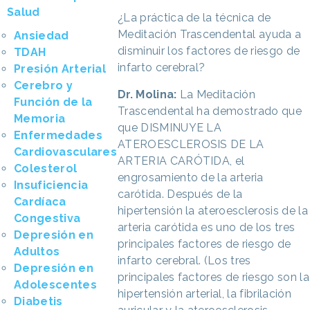
Salud
¿La práctica de la técnica de
Meditación Trascendental ayuda a
Ansiedad
disminuir los factores de riesgo de
TDAH
infarto cerebral?
Presión Arterial
Cerebro y
Dr. Molina:
La Meditación
Función de la
Trascendental ha demostrado que
Memoria
que DISMINUYE LA
Enfermedades
ATEROESCLEROSIS DE LA
Cardiovasculares
ARTERIA CARÓTIDA, el
Colesterol
engrosamiento de la arteria
Insuficiencia
carótida. Después de la
Cardíaca
hipertensión la ateroesclerosis de la
Congestiva
arteria carótida es uno de los tres
Depresión en
principales factores de riesgo de
Adultos
infarto cerebral. (Los tres
Depresión en
principales factores de riesgo son la
Adolescentes
hipertensión arterial, la fibrilación
Diabetis