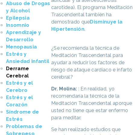
auricular y la ateroesclerosis
Abuso de Drogas
carotidea). El programa Meditación
y Alcohol
Trascendental también ha
Epilepsia
demostrado que
Disminuye la
Insomnio
Hipertensión
.
Aprendizaje y
Desarrollo
Menopausia
¿Se recomienda la técnica de
Estrés y
Meditación Trascendental para
Ansiedad Infantil
ayudar a reducir los factores de
Derrame
riesgo de ataque cardíaco e infarto
Cerebral
cerebral?
Estrés y el
Dr. Molina:
: En realidad, yo
Cerebro
recomendaría la técnica de la
Estrés y el
Meditación Trascendental aporque
Corazón
usted no tiene que estar enfermo
Síndrome de
para meditar.
Estrés
Problemas de
Se han realizado estudios que
Sobrepeso