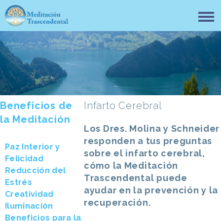
Beneficios de
Infarto Cerebral
la Meditación
Los Dres. Molina y Schneider
responden a tus preguntas
Paz Interior y
sobre el infarto cerebral,
Felicidad
cómo la Meditación
Reducción del
Trascendental puede
Estrés
ayudar en la prevención y la
Creatividad
recuperación.
Iluminación
Beneficios para la