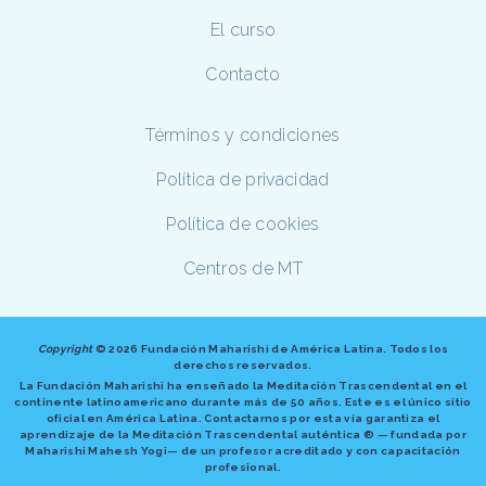
El curso
Contacto
Términos y condiciones
Política de privacidad
Política de cookies
Centros de MT
Copyright
©
2026 Fundación Maharishi de América Latina. Todos los
derechos reservados.
La Fundación Maharishi ha enseñado la Meditación Trascendental en el
continente latinoamericano durante más de 50 años. Este es el único sitio
oficial en América Latina. Contactarnos por esta vía garantiza el
aprendizaje de la Meditación Trascendental auténtica ® — fundada por
Maharishi Mahesh Yogi— de un profesor acreditado y con capacitación
profesional.