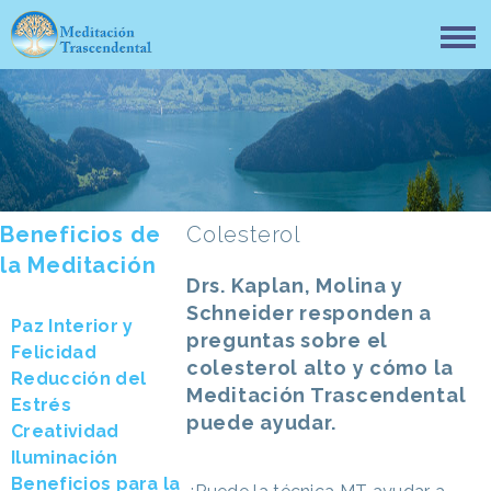
Beneficios de
Colesterol
la Meditación
Drs. Kaplan, Molina y
Schneider responden a
Paz Interior y
preguntas sobre el
Felicidad
colesterol alto y cómo la
Reducción del
Meditación Trascendental
Estrés
puede ayudar.
Creatividad
Iluminación
Beneficios para la