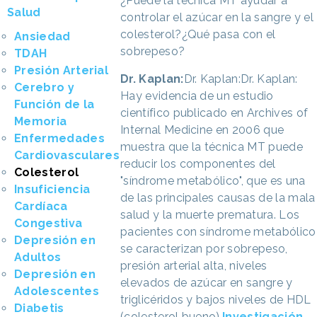
¿Puede la técnica MT ayudar a
Salud
controlar el azúcar en la sangre y el
colesterol?¿Qué pasa con el
Ansiedad
sobrepeso?
TDAH
Presión Arterial
Dr. Kaplan:
Dr. Kaplan:Dr. Kaplan:
Cerebro y
Hay evidencia de un estudio
Función de la
científico publicado en Archives of
Memoria
Internal Medicine en 2006 que
Enfermedades
muestra que la técnica MT puede
Cardiovasculares
reducir los componentes del
Colesterol
"síndrome metabólico", que es una
Insuficiencia
de las principales causas de la mala
Cardíaca
salud y la muerte prematura. Los
Congestiva
pacientes con síndrome metabólico
Depresión en
se caracterizan por sobrepeso,
Adultos
presión arterial alta, niveles
Depresión en
elevados de azúcar en sangre y
Adolescentes
triglicéridos y bajos niveles de HDL
Diabetis
(colesterol bueno).
Investigación