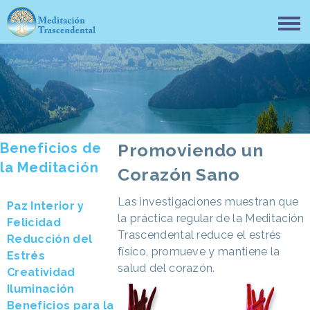
Beneficios de
Promoviendo un
la Meditación
Corazón Sano
Las investigaciones muestran que
Paz Interior y
la práctica regular de la Meditación
Felicidad
Trascendental reduce el estrés
Reducción del
físico, promueve y mantiene la
Estrés
salud del corazón.
Creatividad
Iluminación
Beneficios para la