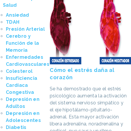
Salud
Ansiedad
TDAH
Presión Arterial
Cerebro y
Función de la
Memoria
Enfermedades
Cardiovasculares
Cómo el estrés daña al
Colesterol
corazón
Insuficiencia
Cardíaca
Se ha demostrado que el estrés
Congestiva
psicológico aumenta la activación
Depresión en
del sistema nervioso simpático y
Adultos
el eje hipotálamo-pituitario-
Depresión en
adrenal. Esta mayor activación
Adolescentes
libera adrenalina, noradrenalina y
Diabetis
cortisol, que causa un ritmo